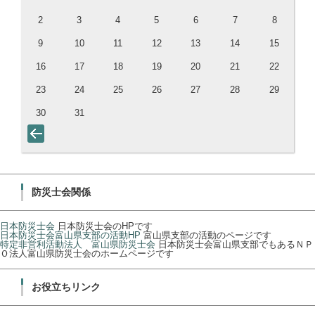
2
3
4
5
6
7
8
9
10
11
12
13
14
15
16
17
18
19
20
21
22
23
24
25
26
27
28
29
30
31
防災士会関係
日本防災士会
日本防災士会のHPです
日本防災士会富山県支部の活動HP
富山県支部の活動のページです
特定非営利活動法人 富山県防災士会
日本防災士会富山県支部でもあるＮＰ
Ｏ法人富山県防災士会のホームページです
お役立ちリンク