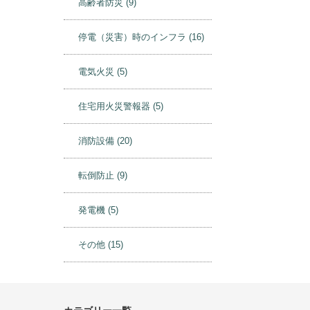
避難所のペット問題
(35)
高齢者防災
(9)
停電（災害）時のインフラ
(16)
電気火災
(5)
住宅用火災警報器
(5)
消防設備
(20)
転倒防止
(9)
発電機
(5)
その他
(15)