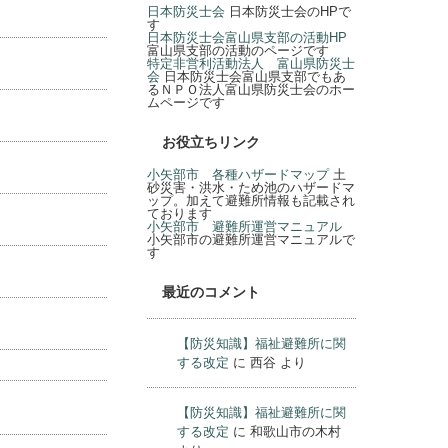
防災士会関係
日本防災士会
日本防災士会のHPで
す
日本防災士会富山県支部の活動HP
富山県支部の活動のページです
特定非営利活動法人 富山県防災士
会
日本防災士会富山県支部でもあ
るＮＰＯ法人富山県防災士会のホー
ムページです
お役立ちリンク
小矢部市 各種ハザードマップ
土
砂災害・洪水・ため池のハザードマ
ップ。加えて避難所情報も記載され
ております
小矢部市 避難所運営マニュアル
小矢部市の避難所運営マニュアルで
す
最近のコメント
【防災知識】福祉避難所に関