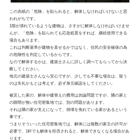
この赤紙の「危険」を貼られると、解体しなければいけないと思
われがちです。
1階が潰れているような建物は、さすがに解体しなければいけませ
んが、「危険」を貼られても応急処置をすれば、継続使用できる
場合もあります。
これは判断基準が建物を直せるかではなく、住民の安全確保の為
の危険性を判定しているからです。
なので解体するかは、建築士さんに詳しく調べてもらってから決
断してください。
地元の建築士さんなら安心ですが、少しでも不審な場合は、疑う
のは失礼かもとは考えず、必ず身元確認をしてください。
被災した家の、解体や建替えの費用は勿論問題ですが、隣の家と
の隙間が無い住宅密集地では、別の問題があります。
それは隣の家が支えになって、倒壊を免れている家があるという
事です。
つまりそういった住宅密集地では、解体には複数の家主の許可が
必要で、1軒でも解体を拒否されると、解体できなくなる場合があ
ります。