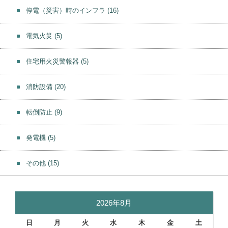
停電（災害）時のインフラ
(16)
電気火災
(5)
住宅用火災警報器
(5)
消防設備
(20)
転倒防止
(9)
発電機
(5)
その他
(15)
2026年8月
日
月
火
水
木
金
土