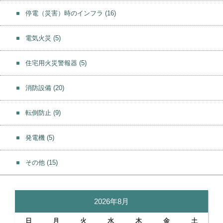
停電（災害）時のインフラ
(16)
電気火災
(5)
住宅用火災警報器
(5)
消防設備
(20)
転倒防止
(9)
発電機
(5)
その他
(15)
2026年8月
日
月
火
水
木
金
土