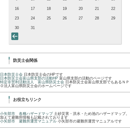
16
17
18
19
20
21
22
23
24
25
26
27
28
29
30
31
防災士会関係
日本防災士会
日本防災士会のHPです
日本防災士会富山県支部の活動HP
富山県支部の活動のページです
特定非営利活動法人 富山県防災士会
日本防災士会富山県支部でもあるＮＰ
Ｏ法人富山県防災士会のホームページです
お役立ちリンク
小矢部市 各種ハザードマップ
土砂災害・洪水・ため池のハザードマップ。
加えて避難所情報も記載されております
小矢部市 避難所運営マニュアル
小矢部市の避難所運営マニュアルです