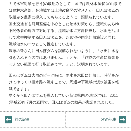
力で水害対策を行う)の取組みとして、国では農林水産省 富山県で
は農林水産部、各地域では土地改良区の皆さんが、田んぼダムの
取組みを農家に導入してもらえるように、頑張られています。
国土交通省も河川整備を中心とした治水対策から、流域のあらゆ
る関係者の総力で対応する、流域治水に方針転換し、水田を活用
して水害抑制する田んぼダムを、ため池や雨水貯留施設と同じ、
流域治水の一つとして推進しています。
農家の皆さんに田んぼダムを誤解されないように、「水田に水を
引き入れるものではありません。」とか、「作物の生産に影響を
与えない範囲で行う取組みです。」と、説明されています。
田んぼダムは大雨のピーク時に、雨水を水田に貯留し、時間をか
けてゆっくり排水路へ流すことで、周辺や下流域の浸水被害を軽
減できます。
早くから田んぼダムを導入していた新潟県内の3地区では、2011
(平成23)年7月の豪雨で、田んぼダムの効果が実証されました。
前の記事
次の記事